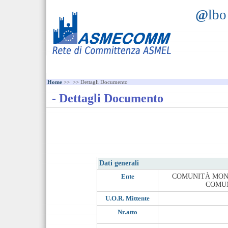
@
lb
Home
>>
>> Dettagli Documento
- Dettagli Documento
Dati generali
Ente
COMUNITÀ MONT
COMUN
U.O.R. Mittente
Nr.atto