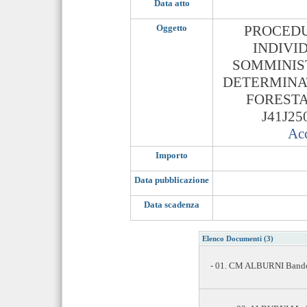
Data atto
Oggetto
PROCEDU
INDIVI
SOMMINIS
DETERMINA
FORESTAL
J41J25
Acc
Importo
Data pubblicazione
Data scadenza
Elenco Documenti (3)
- 01. CM ALBURNI Bando D