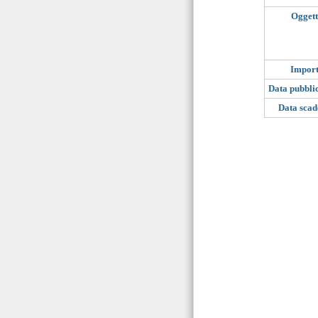
Ogget
Impor
Data pubbli
Data sca