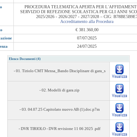
to
PROCEDURA TELEMATICA APERTA PER L'AFFIDAMENT
SERVIZIO DI REFEZIONE SCOLASTICA PER GLI ANNI SCO
2025/2026 - 2026/2027 - 2027/2028 – CIG: B78BE5B9E
Accreditamento alla Procedura
to
€ 381.360,00
cazione
07/07/2025
denza
24/07/2025
Elenco Documenti (4)
- 01. Tiriolo CMT Mensa_Bando Disciplinare di gara_s
- 02. Modelli di gara.zip
- 03. 04.07.25 Capitolato nuovo AB (1).doc.p7m
- DVR TIRIOLO - DVR revisione 11 06 2025 .pdf