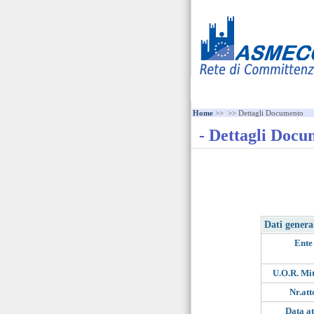
Home
>>
>> Dettagli Documento
- Dettagli Docu
Dati genera
Ente
U.O.R. Mit
Nr.att
Data at