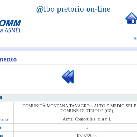
@
lbo
p
retorio
o
n-
l
ine
Gi
mento
li
COMUNITÀ MONTANA TANAGRO – ALTO E MEDIO SELE 
COMUNE DI TIRIOLO (CZ)
tente
Asmel Consortile s. c. a r. l.
o
1
to
07/07/2025