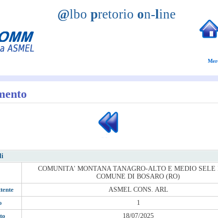
@
lbo
p
retorio
o
n-
l
ine
Mer
mento
li
COMUNITA' MONTANA TANAGRO-ALTO E MEDIO SELE 
COMUNE DI BOSARO (RO)
tente
ASMEL CONS. ARL
o
1
to
18/07/2025