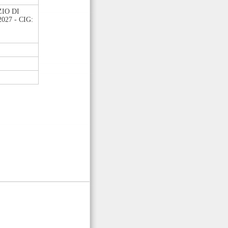
IO DI
027 - CIG: