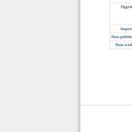
Ogget
Impor
Data pubbli
Data sca