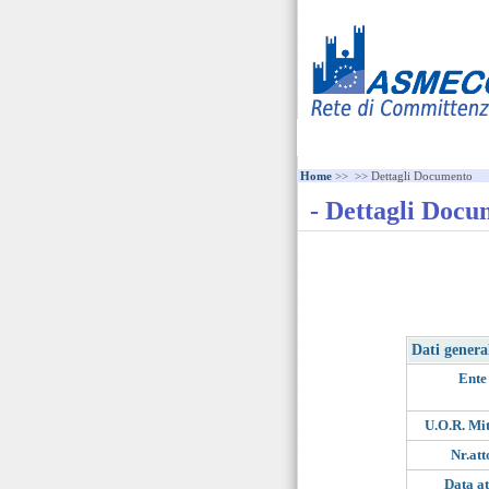
Home
>>
>> Dettagli Documento
- Dettagli Docu
Dati genera
Ente
U.O.R. Mit
Nr.att
Data at