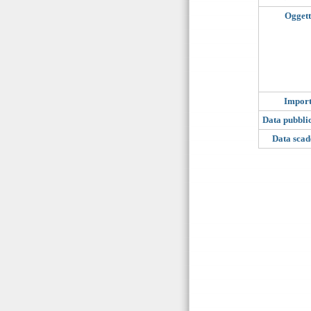
Ogget
Impor
Data pubbli
Data sca