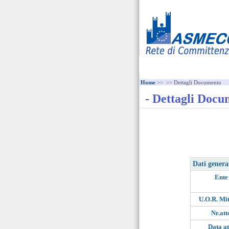
Home
>>
>> Dettagli Documento
- Dettagli Docu
Dati genera
Ente
U.O.R. Mit
Nr.att
Data at