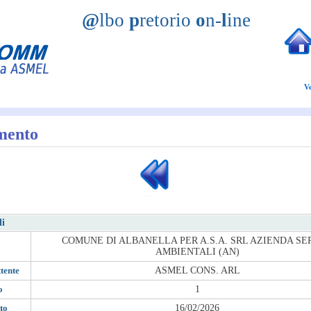
@
lbo
p
retorio
o
n-
l
ine
V
mento
li
COMUNE DI ALBANELLA PER A.S.A. SRL AZIENDA SE
AMBIENTALI (AN)
tente
ASMEL CONS. ARL
o
1
to
16/02/2026