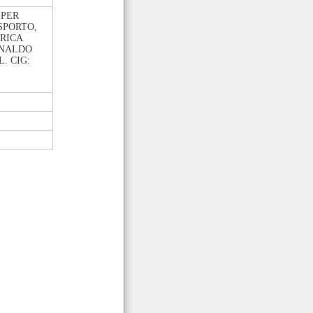
 PER
SPORTO,
RICA
INALDO
. CIG: