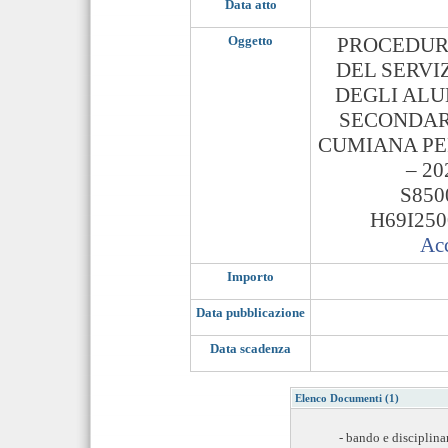
Data atto
Oggetto
PROCEDUR
DEL SERVI
DEGLI ALU
SECONDARI
CUMIANA PER
– 20
S850
H69I250
Acc
Importo
Data pubblicazione
Data scadenza
Elenco Documenti (1)
- bando e disciplina